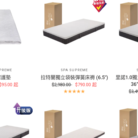
PREME
SPA SUPREME
保護墊
拉特蘭獨立袋裝彈簧床褥 (6.5")
里諾1.0獨
36
$95.00
起
$2,980.00
$790.00
起
$3,4