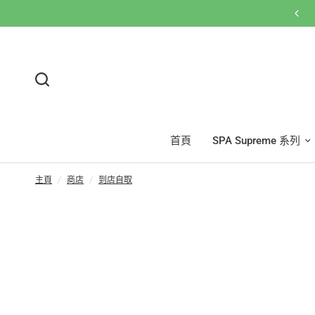
網店買滿$600免運費🚚按此WhatsApp客服
首頁
SPA Supreme 系列
主頁
/
商店
/
到店自取