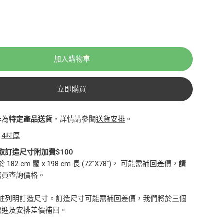
加入購物車
立即購買
排為
特定產品送貨
，詳情請參閱
送貨安排
。
：
4吋厚
取訂造尺寸附加費$100
82 cm 闊 x 198 cm 長 (72"X78")， 可能需補回差價，請
務員查詢價格。
備註列明訂造尺寸。訂造尺寸可能需補回差價，我們將於三個
跟進及安排差價補回。