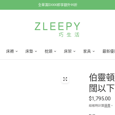
全單滿$3000即享額外95折
床褥
床墊
枕頭
床架
家具
最新優
伯靈頓床
闊以下
$1,795.00
結帳時計算
運費
。