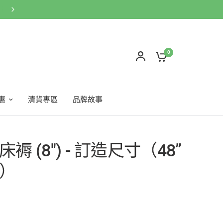
網店買滿$600免運費🚚按此WhatsApp客服
0
惠
清貨專區
品牌故事
褥 (8") - 訂造尺寸（48”
）