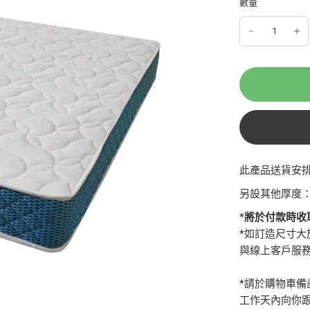
數量
此產品送貨安
另設其他厚度
*將於付款時收
*如訂造尺寸大於 1
與線上客戶服
*請於購物車
工作天內向你