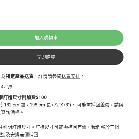
加入購物車
立即購買
排為
特定產品送貨
，詳情請參閱
送貨安排
。
：
4吋厚
取訂造尺寸附加費$100
82 cm 闊 x 198 cm 長 (72"X78")， 可能需補回差價，請與
員查詢價格。
備註列明訂造尺寸。訂造尺寸可能需補回差價，我們將於三個
跟進及安排差價補回。