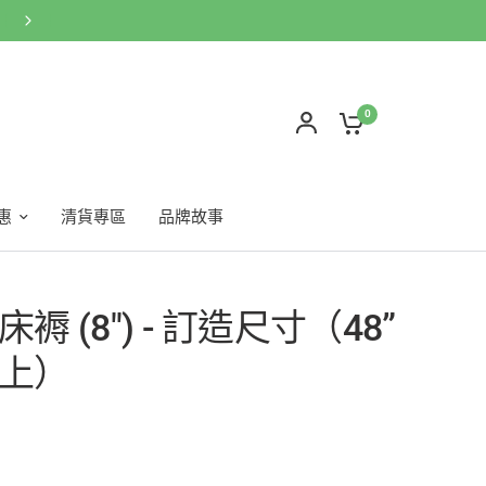
網店買滿$600免運費🚚按此WhatsApp客服
0
惠
清貨專區
品牌故事
褥 (8") - 訂造尺寸（48”
上）