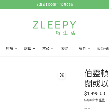
全單滿$3000即享額外95折
床褥
床墊
枕頭
床架
家具
最新優
伯靈頓床
闊或以
$1,995.00
結帳時計算
運費
。