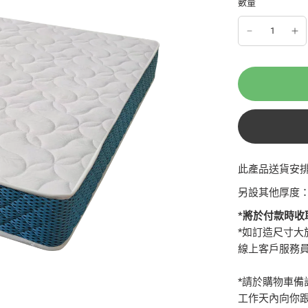
數量
此產品送貨安
另設其他厚度
*將於付款時收
*如訂造尺寸大於 1
線上客戶服務
*請於購物車
工作天內向你