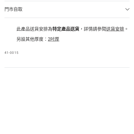
門市自取
此產品送貨安排為
特定產品送貨
，詳情請參閱
送貨安排
。
另設其他厚度：
2吋厚
41-0015