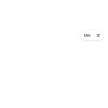
ENG
繁
產品保養
訂購及送貨