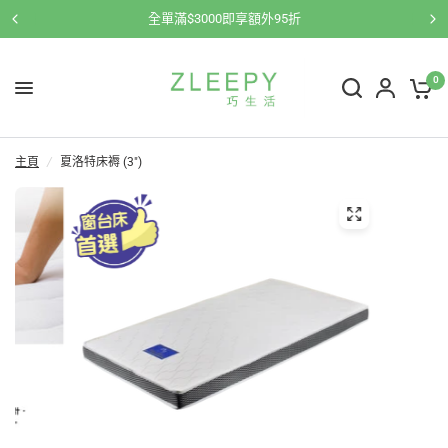
全單滿$3000即享額外95折
0
主頁
/
夏洛特床褥 (3")