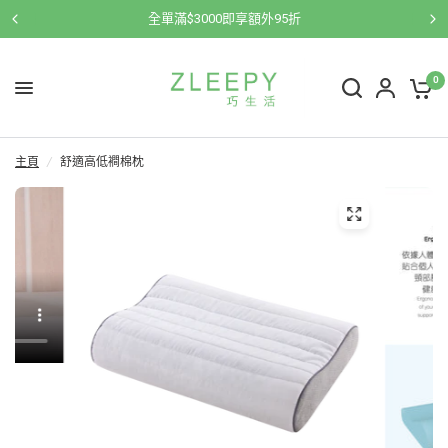
全單滿$3000即享額外95折
0
主頁
/
舒適高低襇棉枕