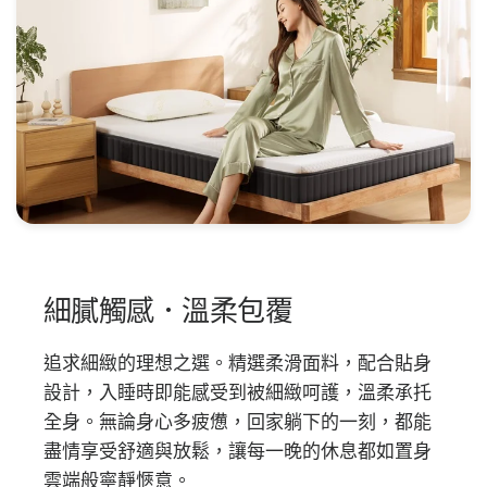
細膩觸感．溫柔包覆
追求細緻的理想之選。精選柔滑面料，配合貼身
設計，入睡時即能感受到被細緻呵護，溫柔承托
全身。無論身心多疲憊，回家躺下的一刻，都能
盡情享受舒適與放鬆，讓每一晚的休息都如置身
雲端般寧靜愜意。