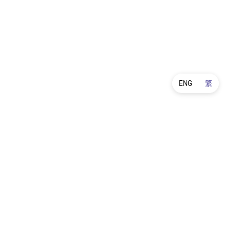
ENG
繁
產品保養
訂購及送貨