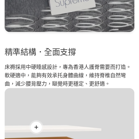
精準結構．全面支撐
床褥採用中硬睡感設計，專為香港人護脊需要而打造。
軟硬適中，能夠有效承托身體曲線，維持脊椎自然彎
曲，減少腰背壓力，瞓覺時更穩定、更舒適。