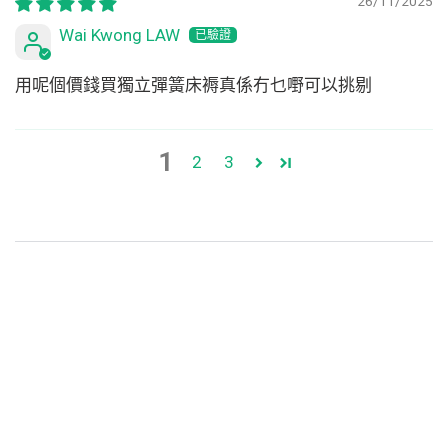
26/11/2025
Wai Kwong LAW
用呢個價錢買獨立彈簧床褥真係冇乜嘢可以挑剔
1
2
3