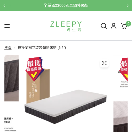
全單滿$3000即享額外95折
0
主頁
/
拉特蘭獨立袋裝彈簧床褥 (6.5")