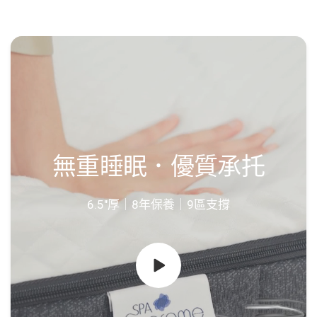
無重睡眠．優質承托
6.5"厚｜8年保養｜9區支撐