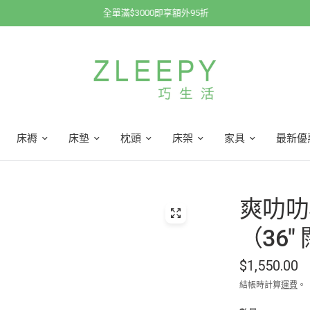
全單滿$3000即享額外95折
床褥
床墊
枕頭
床架
家具
最新優
爽叻叻小
（36"
$1,550.00
結帳時計算
運費
。