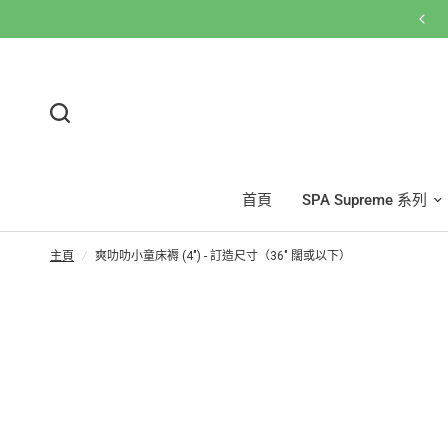
網店買滿$600免運費🚚按此WhatsApp客服
首頁
SPA Supreme 系列
主頁
/
爽叻叻小童床褥 (4") - 訂造尺寸（36" 闊或以下）