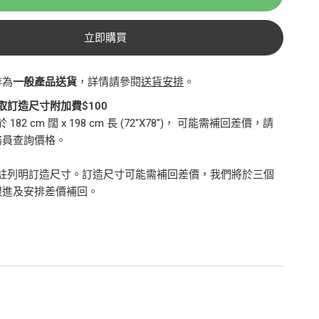
立即購買
排為
一般產品送貨
，詳情請參閱
送貨安排
。
取訂造尺寸附加費$100
82 cm 闊 x 198 cm 長 (72"X78")， 可能需補回差價，請
務員查詢價格。
備註列明訂造尺寸。訂造尺寸可能需補回差價，我們將於三個
跟進及安排差價補回。