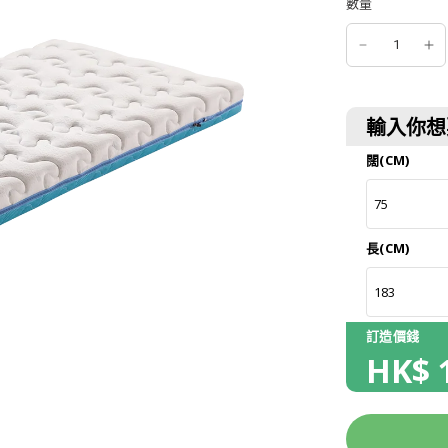
數量
輸入你想
闊(CM)
長(CM)
訂造價錢
HK$