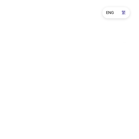
ENG
繁
聯絡我們
WhatsApp: (852) 6390 7382
電郵:
enquiry@zleepylife.com
－－－－－－－－－－－－－－
辦公時間：09:00-18:00
（不包括星期六、星期日及公眾假期；客戶