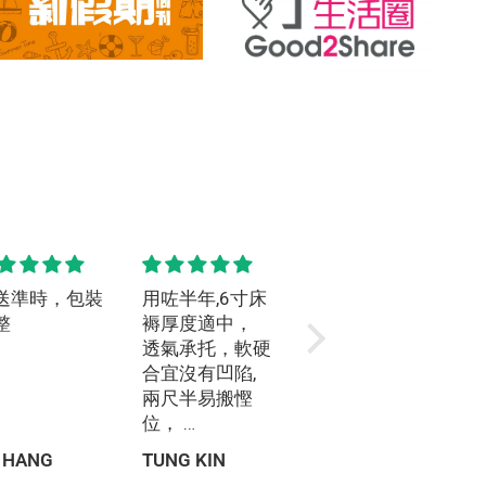
送準時，包裝
用咗半年,6寸床
很舒適，軟硬適
整
褥厚度適中，
中，4”厚度也很
透氣承托，軟硬
足夠，也很輕薄
合宜沒有凹陷,
方便更換床單
兩尺半易搬慳
位，
安睡推薦!
 HANG
TUNG KIN
Anonymous