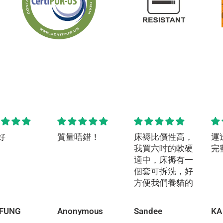
好
質量唔錯！
床褥比價性高，
運
我買六吋的軟硬
完
適中，床褥有一
個套可拆洗，好
方便我們養貓的
 FUNG
Anonymous
Sandee
KA