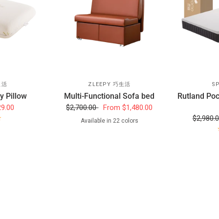
生活
ZLEEPY 巧生活
S
 Pillow
Multi-Functional Sofa bed
Rutland Poc
29.00
$2,700.00
From
$1,480.00
$2,980.
Available in 22 colors
1501
1502
1503
1504
1505
1506
1507
1508
1509
1510
1511
1512
1513
1515
1516
1517
1518
1519
1520
1521
1522
1524