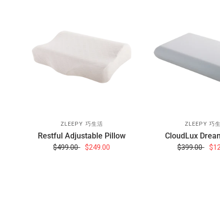
ZLEEPY 巧生活
ZLEEPY 巧
Restful Adjustable Pillow
CloudLux Dream
$499.00
$249.00
$399.00
$1