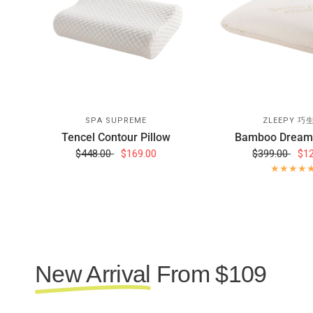
SPA SUPREME
ZLEEPY 巧
Tencel Contour Pillow
Bamboo Dreamy
$448.00
$169.00
$399.00
$1
New Arrival
From $109