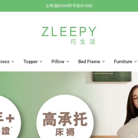
全單滿$3000即享額外95折
tress
Topper
Pillow
Bed Frame
Furniture