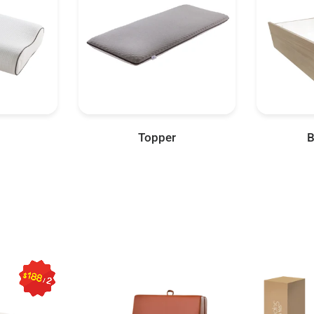
Topper
B