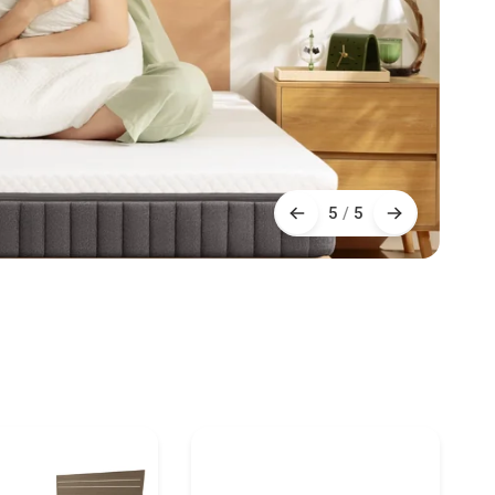
5
/
5