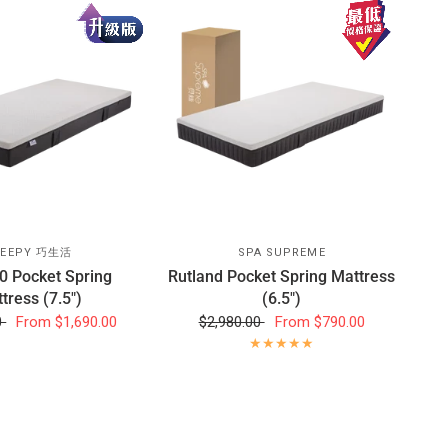
LEEPY 巧生活
SPA SUPREME
0 Pocket Spring
Rutland Pocket Spring Mattress
tress (7.5")
(6.5")
0
From
$1,690.00
$2,980.00
From
$790.00