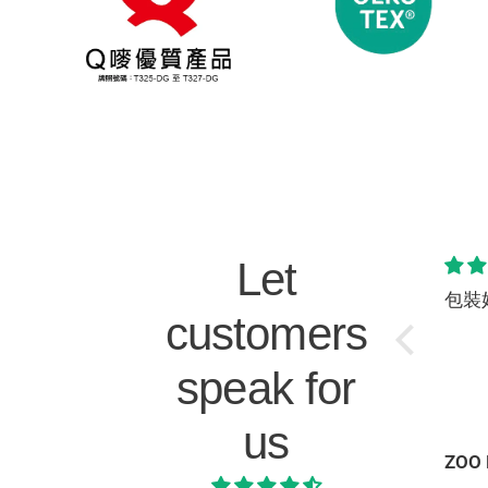
Let
方便快捷，如果
這個價錢完全對
包裝
customers
送貨可以五日內
得上這個質素(甚
就更好
至比想像中更
speak for
好)，有預算限制
的話我會推這個
us
hun kit
Jonathan Ng
Lung Wai Wong
ZOO