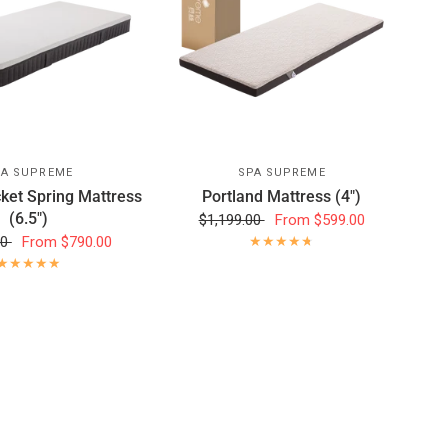
PA SUPREME
SPA SUPREME
ket Spring Mattress
Portland Mattress (4")
(6.5")
$1,199.00
From
$599.00
00
From
$790.00