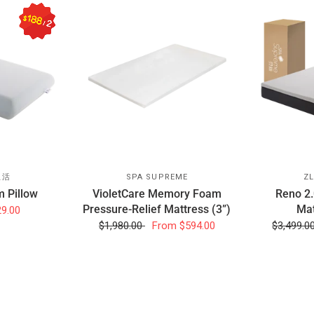
生活
SPA SUPREME
Z
 Pillow
VioletCare Memory Foam
Reno 2.
Pressure-Relief Mattress (3”)
Mat
29.00
$1,980.00
From
$594.00
$3,499.0